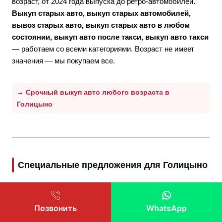
возраст, от 2024 года выпуска до ретро-автомобилей.
Выкуп старых авто, выкуп старых автомобилей,
вывоз старых авто, выкуп старых авто в любом
состоянии, выкуп авто после такси, выкуп авто такси
— работаем со всеми категориями. Возраст не имеет
значения — мы покупаем все.
→ Срочный выкуп авто любого возраста в
Голицыно
Специальные предложения для Голицыно
Нашли предложение дороже в Голицыно?
Позвонить
WhatsApp
30 000 рублей
Доплатим
к нашей цене. Это
уникальное предложение, которого нет у местных