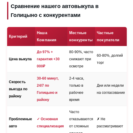
Сравнение нашего автовыкупа в
Голицыно с конкурентами
Наша
Местные
Частные
Критерий
Компания
конкуренты
покупатели
До 97% +
80-90%, часто
60-80%, долгий
Цена выкупа
гарантия +30
снижают при
торг
000₽
осмотре
30-60 минут,
2-4 часа,
Скорость
24/7 по
только в
Дни или недели
выезда по
Голицыно и
рабочее
на согласование
району
району
время
Часто
Проблемные
✓ Основная
отказываются
✗ Не
авто
специализация
от сложных
рассматривают