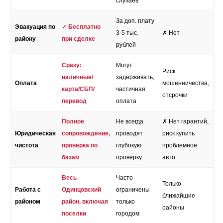
случаев
За доп. плату
Эвакуация по
✓ Бесплатно
3-5 тыс.
✗ Нет
району
при сделке
рублей
Сразу:
Могут
Риск
наличные/
задерживать,
Оплата
мошенничества,
карта/СБП/
частичная
отсрочки
перевод
оплата
Полное
Не всегда
✗ Нет гарантий,
Юридическая
сопровождение,
проводят
риск купить
чистота
проверка по
глубокую
проблемное
базам
проверку
авто
Весь
Часто
Только
Работа с
Одинцовский
ограничены
ближайшие
районом
район, включая
только
районы
поселки
городом