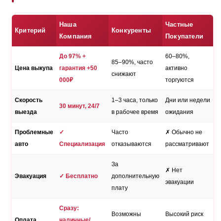
Наша
Частные
Критерий
Конкуренты
Компания
Покупатели
До 97% +
60–80%,
85–90%, часто
Цена выкупа
гарантия +50
активно
снижают
000₽
торгуются
Скорость
1–3 часа, только
Дни или недели
30 минут, 24/7
выезда
в рабочее время
ожидания
Проблемные
✓
Часто
✗ Обычно не
авто
Специализация
отказываются
рассматривают
За
✗ Нет
Эвакуация
✓ Бесплатно
дополнительную
эвакуации
плату
Сразу:
Возможны
Высокий риск
Оплата
наличные/