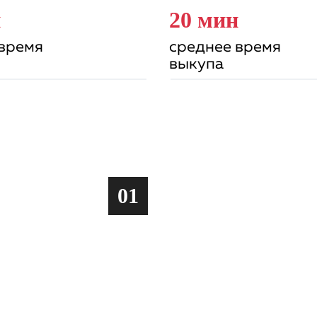
н
20 мин
 время
среднее время
выкупа
01