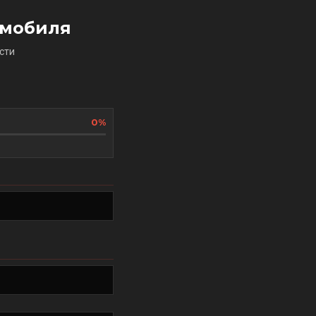
омобиля
сти
0%