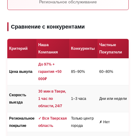
Региональное обслуживание
Сравнение с конкурентами
Наша
Частные
Критерий
Конкуренты
Компания
Покупатели
До 97% +
Цена выкупа
гарантия +50
85–90%
60–80%
000₽
30 мин в Твери,
Скорость
1 час по
1–3 часа
Дни или недели
выезда
области, 24/7
Региональное
✓ Вся Тверская
Только центр
✗ Нет
покрытие
область
города