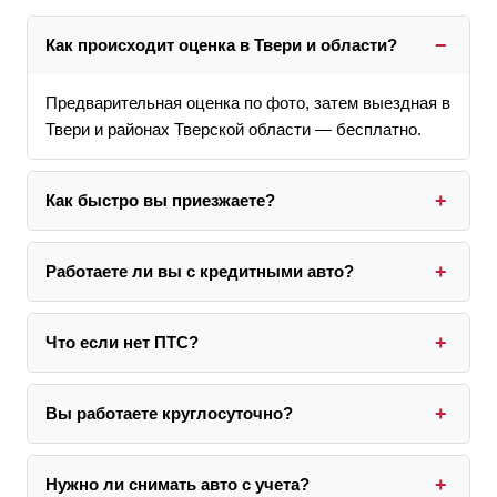
Как происходит оценка в Твери и области?
Предварительная оценка по фото, затем выездная в
Твери и районах Тверской области — бесплатно.
Как быстро вы приезжаете?
В Твери — 30–40 минут, по области — около часа,
работаем 24/7.
Работаете ли вы с кредитными авто?
Да, берём на себя переговоры с банком и закрытие
кредита.
Что если нет ПТС?
Помогаем с восстановлением или выкупаем авто с
дубликатом ПТС.
Вы работаете круглосуточно?
Да, принимаем заявки и выезжаем в любое время.
Нужно ли снимать авто с учета?