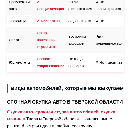
Проблемные
✓
Часто
✗ Не
авто
Специализация
отказываются
рассматривают
Эвакуация
✓ Бесплатно
За доп. плату
✗ Нет
Сразу:
Возможны
Риск
Оплата
наличные/
задержки
мошенничества
карта/СБП
Полное
Не всегда
Юр. чистота
✗ Нет гарантий
сопровождение
проверяют
Виды автомобилей, которые мы выкупаем
СРОЧНАЯ СКУПКА АВТО В ТВЕРСКОЙ ОБЛАСТИ
Скупка авто, срочная скупка автомобилей, скупка
машин
в Твери и Тверской области — оценка выше
рынка, быстрая сделка, любые состояния.