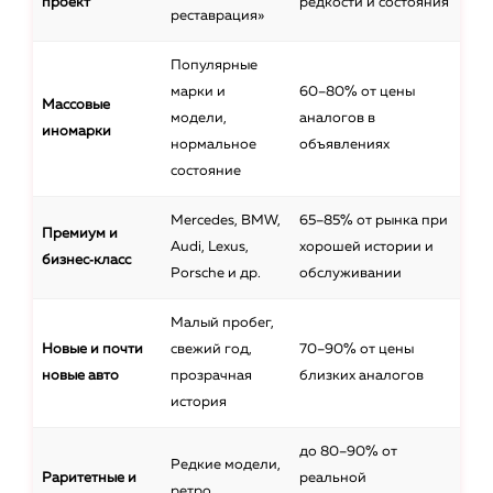
проект
редкости и состояния
реставрация»
Популярные
марки и
60–80% от цены
Массовые
модели,
аналогов в
иномарки
нормальное
объявлениях
состояние
Mercedes, BMW,
65–85% от рынка при
Премиум и
Audi, Lexus,
хорошей истории и
бизнес‑класс
Porsche и др.
обслуживании
Малый пробег,
Новые и почти
свежий год,
70–90% от цены
новые авто
прозрачная
близких аналогов
история
до 80–90% от
Редкие модели,
Раритетные и
реальной
ретро,