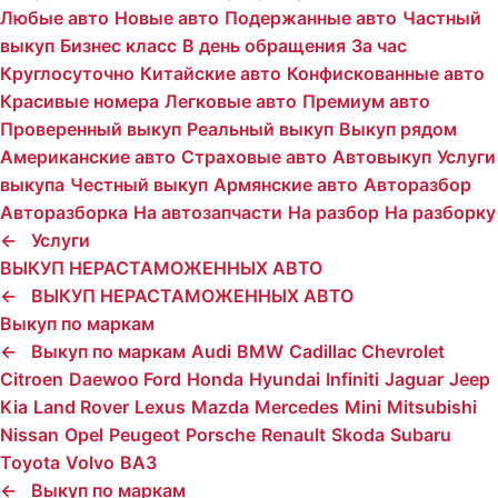
Любые авто
Новые авто
Подержанные авто
Частный
выкуп
Бизнес класс
В день обращения
За час
Круглосуточно
Китайские авто
Конфискованные авто
Красивые номера
Легковые авто
Премиум авто
Проверенный выкуп
Реальный выкуп
Выкуп рядом
Американские авто
Страховые авто
Автовыкуп
Услуги
выкупа
Честный выкуп
Армянские авто
Авторазбор
Авторазборка
На автозапчасти
На разбор
На разборку
←
Услуги
ВЫКУП НЕРАСТАМОЖЕННЫХ АВТО
←
ВЫКУП НЕРАСТАМОЖЕННЫХ АВТО
Выкуп по маркам
←
Выкуп по маркам
Audi
BMW
Cadillac
Chevrolet
Citroen
Daewoo
Ford
Honda
Hyundai
Infiniti
Jaguar
Jeep
Kia
Land Rover
Lexus
Mazda
Mercedes
Mini
Mitsubishi
Nissan
Opel
Peugeot
Porsche
Renault
Skoda
Subaru
Toyota
Volvo
ВАЗ
←
Выкуп по маркам