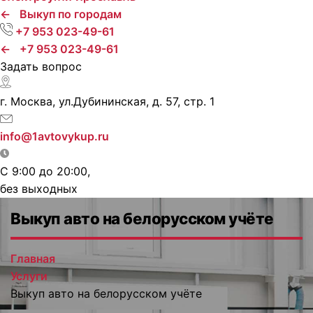
←
Выкуп по городам
+7 953 023-49-61
←
+7 953 023-49-61
Задать вопрос
г. Москва, ул.Дубининская, д. 57, стр. 1
info@1avtovykup.ru
C 9:00 до 20:00,
без выходных
Выкуп авто на белорусском учёте
Главная
Услуги
Выкуп авто на белорусском учёте