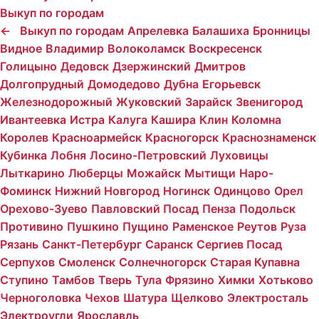
Выкуп по городам
←
Выкуп по городам
Апрелевка
Балашиха
Бронницы
Видное
Владимир
Волоколамск
Воскресенск
Голицыно
Дедовск
Дзержинский
Дмитров
Долгопрудный
Домодедово
Дубна
Егорьевск
Железнодорожный
Жуковский
Зарайск
Звенигород
Ивантеевка
Истра
Калуга
Кашира
Клин
Коломна
Королев
Красноармейск
Красногорск
Краснознаменск
Кубинка
Лобня
Лосино-Петровский
Луховицы
Лыткарино
Люберцы
Можайск
Мытищи
Наро-
Фоминск
Нижний Новгород
Ногинск
Одинцово
Орел
Орехово-Зуево
Павловский Посад
Пенза
Подольск
Противино
Пушкино
Пущино
Раменское
Реутов
Руза
Рязань
Санкт-Петербург
Саранск
Сергиев Посад
Серпухов
Смоленск
Солнечногорск
Старая Купавна
Ступино
Тамбов
Тверь
Тула
Фрязино
Химки
Хотьково
Черноголовка
Чехов
Шатура
Щелково
Электросталь
Электроугли
Ярославль