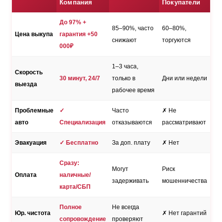
Компания
Покупатели
До 97% +
85–90%, часто
60–80%,
Цена выкупа
гарантия +50
снижают
торгуются
000₽
1–3 часа,
Скорость
30 минут, 24/7
только в
Дни или недели
выезда
рабочее время
Проблемные
✓
Часто
✗ Не
авто
Специализация
отказываются
рассматривают
Эвакуация
✓ Бесплатно
За доп. плату
✗ Нет
Сразу:
Могут
Риск
Оплата
наличные/
задерживать
мошенничества
карта/СБП
Полное
Не всегда
Юр. чистота
✗ Нет гарантий
сопровождение
проверяют