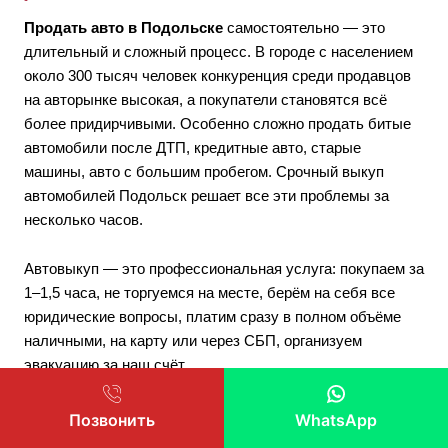
Продать авто в Подольске
самостоятельно — это
длительный и сложный процесс. В городе с населением
около 300 тысяч человек конкуренция среди продавцов
на авторынке высокая, а покупатели становятся всё
более придирчивыми. Особенно сложно продать битые
автомобили после ДТП, кредитные авто, старые
машины, авто с большим пробегом. Срочный выкуп
автомобилей Подольск решает все эти проблемы за
несколько часов.
Автовыкуп — это профессиональная услуга: покупаем за
1–1,5 часа, не торгуемся на месте, берём на себя все
юридические вопросы, платим сразу в полном объёме
наличными, на карту или через СБП, организуем
эвакуацию за наш счёт.
Срочный выкуп авто
в Подольске — идеальное
Позвонить
WhatsApp
решение если: у вас кредитное, залоговое или